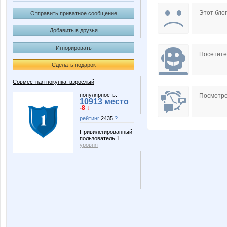
Pristavochka
Six
Этот блог
Отправить приватное сообщение
Добавить в друзья
Игнорировать
irinatimo
julia-de
Посетит
Сделать подарок
Совместная покупка: взрослый
vfhfxtd
юля23
популярность:
Посмотре
10913 место
-8 ↓
рейтинг
2435
?
Привилегированный
пользователь
1
МарТан
Нянечк
уровня