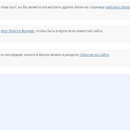
Sunny smile
Tous Pandora Silver
Wine
_Elenk@_
anniiss
anusha21
 пока пуст, но Вы можете посмотреть другие блоги на странице
рейтинга блог
m
karina-kiss
katesor1983
klara zaharovna
ku-ku-shonok
la-Belle
lediX
е
блог Робота Форума
, чтобы быть в курсе всех новостей сайта.
лелька33
марг0ша
ольгунчик
пандра-21
Алёна-79
Ценный аромат
ть последние записи в блогах можно в разделе
события на сайте
.
а
Ольга-Т
Под@рочек
Улена
Викузя
Восьмерочка
Времена года