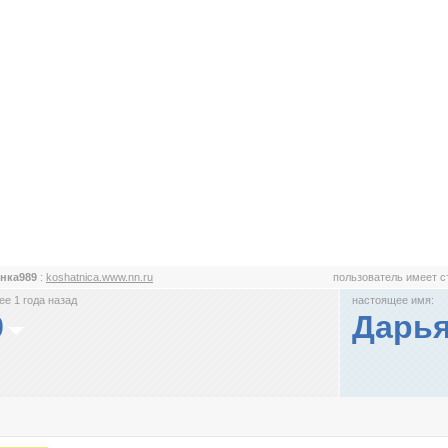
нка989
:
koshatnica.www.nn.ru
пользователь имеет 
е 1 года назад
настоящее имя:
9
Дарь