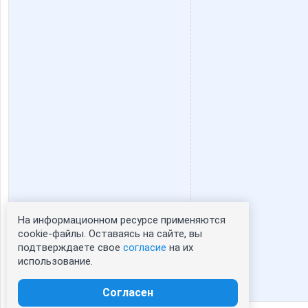
На информационном ресурсе применяются
Статистика портрета:
cookie-файлы. Оставаясь на сайте, вы
подтверждаете свое
согласие
на их
сейчас просматривают портрет - 0
использование.
зарегистрированные пользователи
посетившие портрет за 7 дней - 0
Согласен