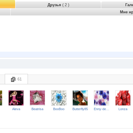
Друзья
( 2 )
Гал
Мне н
61
Aleva
Beatrisa
BooBoo
Butterfly85
Enny-de-SerKo
Lonza