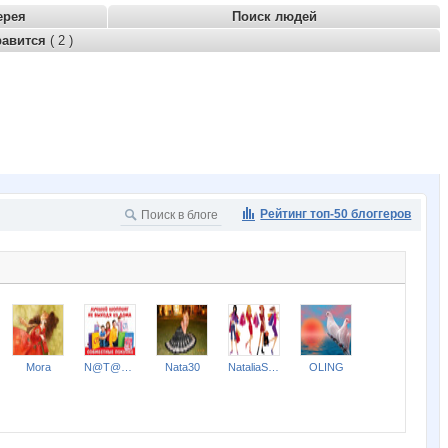
ерея
Поиск людей
равится
( 2 )
Рейтинг топ-50 блоггеров
Mora
N@T@LK@
Nata30
NataliaShap
OLING